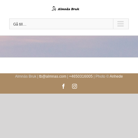
Fortsätt
till
innehållet
Gå till…
Almnäs Bruk |
tb@almnas.com
|
+4650316005
| Photo ©
Anhede
Facebook
Instagram