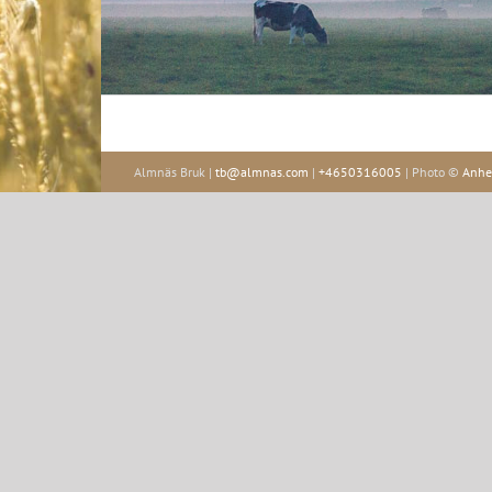
Almnäs Bruk |
tb@almnas.com
|
+4650316005
| Photo ©
Anhe