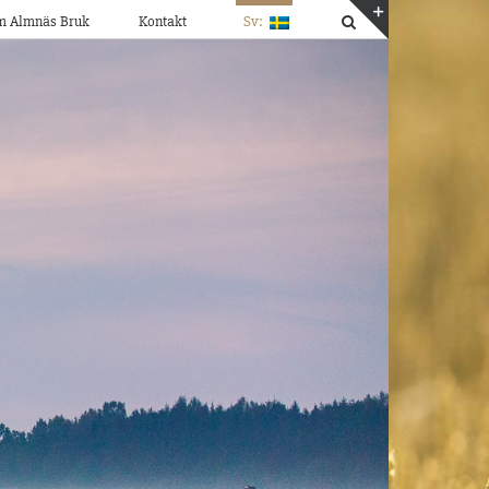
m Almnäs Bruk
Kontakt
Sv:
Byt
glidfält