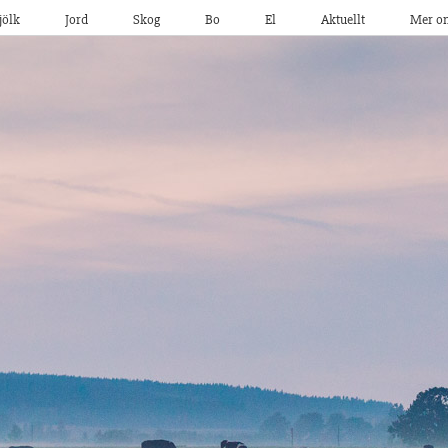
jölk
Jord
Skog
Bo
El
Aktuellt
Mer o