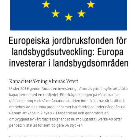
Kapacitetsökning Almnäs Ysteri
Under 2019 genomfördes en investering i Almnäs ysteri i syfte att utöka
kapaciteten med en tredjedel. Efterfrågeökningen på våra ostar har
glädjande nog varit så omfattande att tiden inte riktigt har räckt till och
ett behov av att kunna producera mer har förelegat under något års tid.
Genom att köpa in 2 nya s.k. Etagepressar och genomföra en
ombyggnad av vårt förpresskar är det nu möjligt att tillverka 48 ostar
per batch istället för som tidigare 36 stycken.