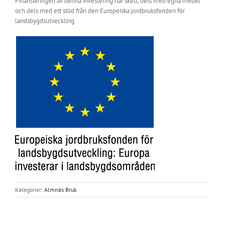
Finansieringen av denna investering har skett, dels med egna medel
och dels med ett stöd från den Europeiska jordbruksfonden för
landsbygdsutveckling.
Kategorier:
Almnäs Bruk