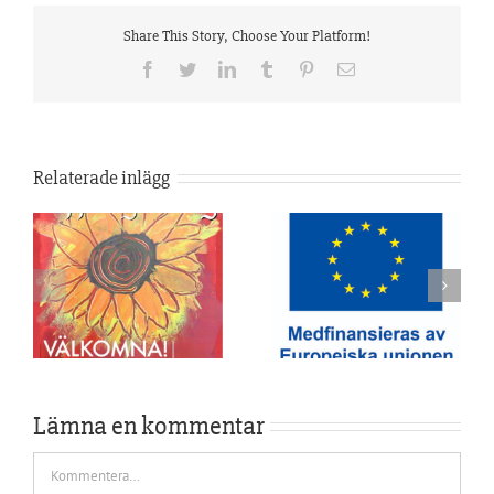
Share This Story, Choose Your Platform!
Facebook
Twitter
LinkedIn
Tumblr
Pinterest
E-
post
Relaterade inlägg
s
Öppen gård 14 Augusti
e
Investeringsstöd
2025
Lämna en kommentar
Kommentar