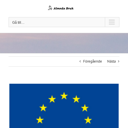
Fortsätt
till
innehållet
Gå till…
Föregående
Nästa
Visa
större
bild