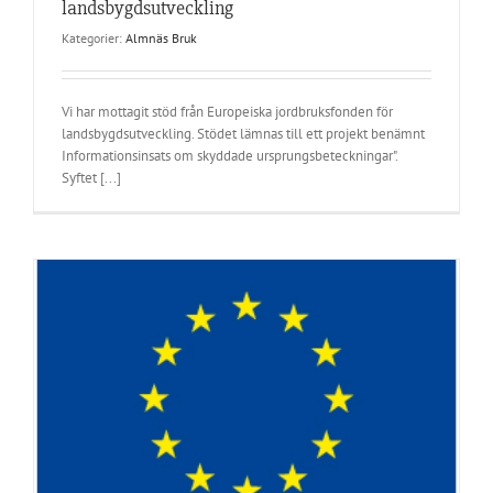
landsbygdsutveckling
Kategorier:
Almnäs Bruk
Vi har mottagit stöd från Europeiska jordbruksfonden för
landsbygdsutveckling. Stödet lämnas till ett projekt benämnt
Informationsinsats om skyddade ursprungsbeteckningar".
Syftet [...]