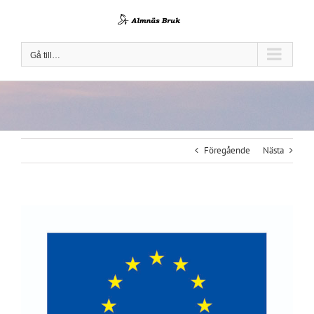
Fortsätt
till
innehållet
Gå till…
Föregående
Nästa
Visa
större
bild