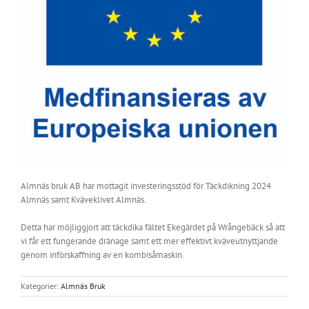
Almnäs bruk AB har mottagit investeringsstöd för Täckdikning 2024
Almnäs samt Kväveklivet Almnäs.
Detta har möjliggjort att täckdika fältet Ekegärdet på Wrångebäck så att
vi får ett fungerande dränage samt ett mer effektivt kväveutnyttjande
genom införskaffning av en kombisåmaskin.
Kategorier:
Almnäs Bruk