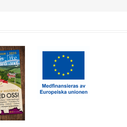
till utökat ostlager
Kap
samt robot för
osthantering