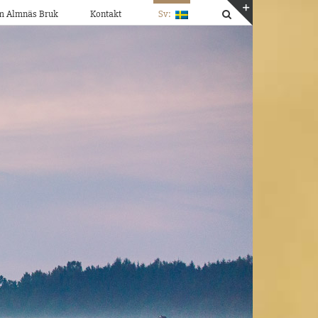
m Almnäs Bruk
Kontakt
Sv:
Byt
glidfält