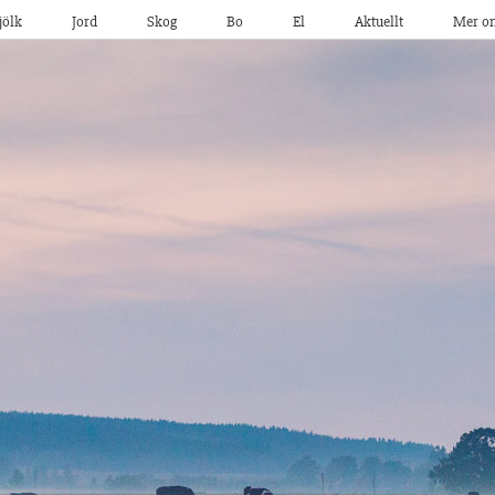
jölk
Jord
Skog
Bo
El
Aktuellt
Mer o