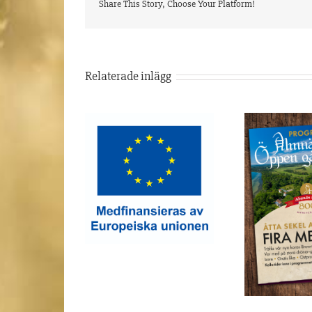
Share This Story, Choose Your Platform!
Relaterade inlägg
Stöd 
vesteringsstöd
Öppen gård 14 Augusti
2025