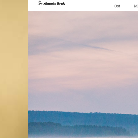
Fortsätt
Ost
M
till
innehållet