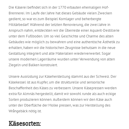
Die Käserei befindet sich in der 1770 erbauten ehemaligen Hof-
Brennerei. Im Laufe der Jahre hat dieses Gebäude vielen Zwecken
gedient, so war es zum Beispiel Kornlager und beherbergte
Militärbedarf. Während der letzten Renovierung, die zwei Jahre in
Anspruch nahm, entdeckten wir die Überreste einer Aquavit-Destillerie
unter dem Fußboden. Um so viel Geschichte und Charme des alten
Gebäudes wie möglich zu bewahren und eine authentische Ästhetik zu
erhalten, haben wir die historischen Zeugnisse behutsam in die neue
Gestaltung integriert und alte Materialien wiederverwertet. Sogar
unsere modernen Lagerräume wurden unter Verwendung von alten
Ziegeln und Balken konstruiert.
Unsere Ausrüstung zur Käseherstellung stammt aus der Schweiz. Der
Käsekessel ist aus Kupfer, um die strukturelle und sensorische
Beschaffenheit des Käses zu verbessern. Unsere Käsepressen werden
extra für Almnäs hergestellt, damit wir sowohl runde als auch eckige
Sorten produzieren können. Außerdem können wir den Käse auch
unter der Oberfläche der Molke pressen, was zur Herstellung des
Wrångebäck nötig ist.
Käsesorten
: