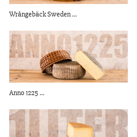
Wrångebäck Sweden
…
Anno 1225
…