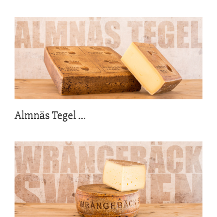
Almnäs Tegel
…