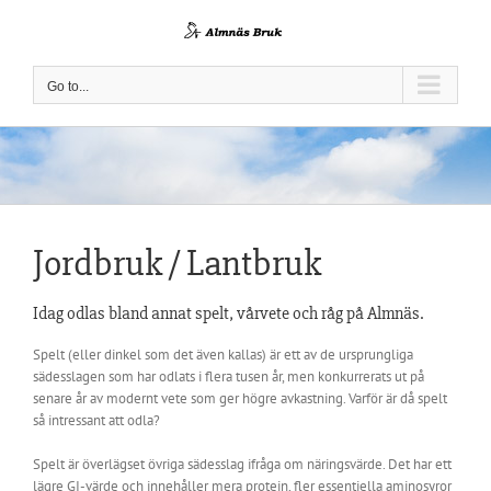
Skip
to
content
Go to...
Jordbruk / Lantbruk
Idag odlas bland annat spelt, vårvete och råg på Almnäs.
Spelt (eller dinkel som det även kallas) är ett av de ursprungliga
sädesslagen som har odlats i flera tusen år, men konkurrerats ut på
senare år av modernt vete som ger högre avkastning. Varför är då spelt
så intressant att odla?
Spelt är överlägset övriga sädesslag ifråga om näringsvärde. Det har ett
lägre GI-värde och innehåller mera protein, fler essentiella aminosyror