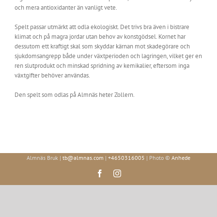
och mera antioxidanter än vanligt vete.
Spelt passar utmärkt att odla ekologiskt. Det trivs bra även i bistrare
klimat och på magra jordar utan behov av konstgödsel. Kornet har
dessutom ett kraftigt skal som skyddar kärnan mot skadegörare och
sjukdomsangrepp både under växtperioden och lagringen, vilket ger en
ren slutprodukt och minskad spridning av kemikalier, eftersom inga
växtgifter behöver användas.
Den spelt som odlas på Almnäs heter Zollern.
Almnäs Bruk |
tb@almnas.com
|
+4650316005
| Photo ©
Anhede
Facebook
Instagram