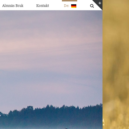
Almnäs Bruk
Kontakt
De:
Toggle
Sliding
Bar
Area