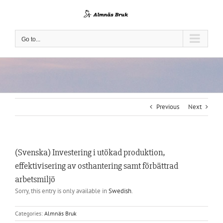
Skip
to
content
Go to...
Previous
Next
(Svenska) Investering i utökad produktion,
effektivisering av osthantering samt förbättrad
arbetsmiljö
Sorry, this entry is only available in
Swedish
.
Categories:
Almnäs Bruk