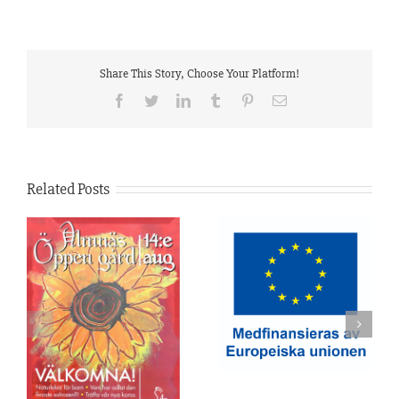
Share This Story, Choose Your Platform!
Facebook
Twitter
LinkedIn
Tumblr
Pinterest
Email
Related Posts
(Svenska)
en
Investeringsstöd
!
(Svenska) Öppen gård
’s
14 Augusti 2025