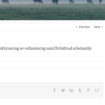
Previous
Next
ektivisering av osthantering samt förbättrad arbetsmiljö
Facebook
Twitter
LinkedIn
Tumblr
Pinterest
Ema