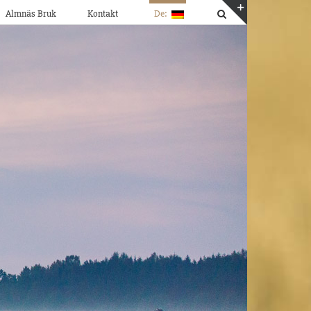
Almnäs Bruk
Kontakt
De:
Toggle
Sliding
Bar
Area