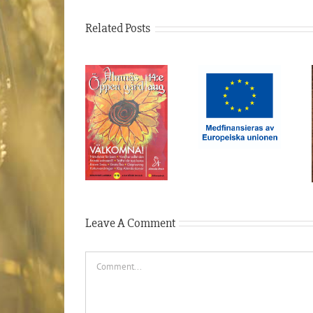
Related Posts
(Svenska)
Välkommen till
(Svenska)
årets Öppen
(Svenska)
Investeringsstöd
Gård! Welcome
Öppen gård 14
to this year’s
Augusti 2025
Open Farm
Day!
Leave A Comment
Comment