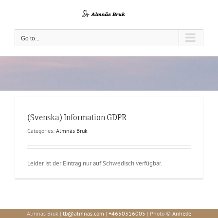
Skip
to
content
Go to...
(Svenska) Information GDPR
Categories:
Almnäs Bruk
Leider ist der Eintrag nur auf Schwedisch verfügbar.
Almnäs Bruk |
tb@almnas.com
|
+4650316005
| Photo ©
Anhede