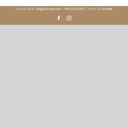
Almnäs Bruk |
tb@almnas.com
|
+4650316005
| Photo ©
Anhede
Facebook
Instagram