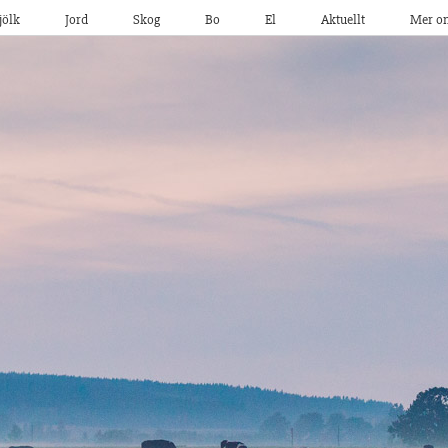
jölk
Jord
Skog
Bo
El
Aktuellt
Mer o