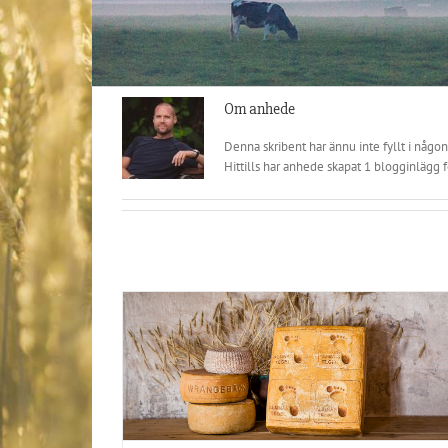
Om
anhede
Denna skribent har ännu inte fyllt i någon
Hittills har anhede skapat 1 blogginlägg f
 nätet