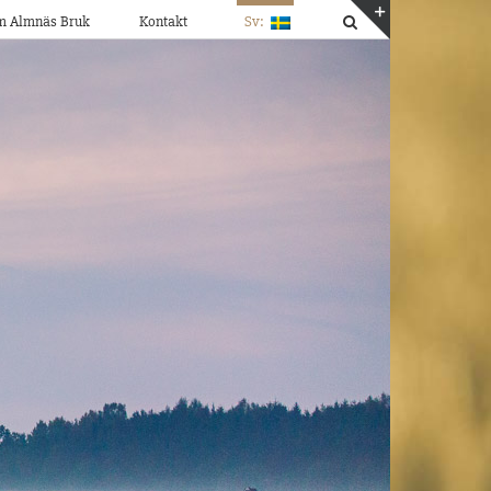
m Almnäs Bruk
Kontakt
Sv:
Byt
glidfält