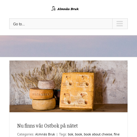
Skip
to
content
Go to...
Nu finns vår Ostbok på nätet
Categories:
Almnäs Bruk
|
Tags:
bok
,
book
,
book about cheese
,
fine