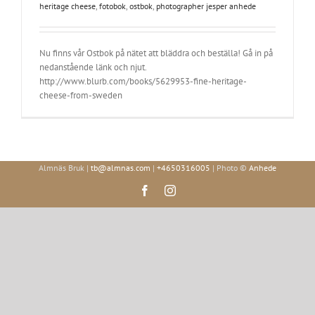
heritage cheese
,
fotobok
,
ostbok
,
photographer jesper anhede
Nu finns vår Ostbok på nätet att bläddra och beställa! Gå in på
nedanstående länk och njut.
http://www.blurb.com/books/5629953-fine-heritage-
cheese-from-sweden
Almnäs Bruk |
tb@almnas.com
|
+4650316005
| Photo ©
Anhede
Facebook
Instagram