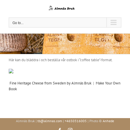
Skip
to
content
Go to...
Här kan du bläddra i och beställa vår ostbok i “coffee table”-format.
Fine Heritage Cheese from Sweden by Almnäs Bruk
|
Make Your Own
Book
Almnäs Bruk |
tb@almnas.com
|
+4650316005
| Photo ©
Anhede